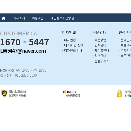
회사소개
이용약관
개인정보취급방침
CUSTOMER CALL
디자인랩
주문안내
견적 /
1670 - 5447
- 디자인랩
- 주문방법
- 온라인
- 내 디자인 창고
- 인쇄안내
- 빠른 주
LW5447@naver.com
- 디자인랩 안내
- 사이즈안내
- 온라인
- 원단안내
- 빠른 견
- 반품 / 취소
MON-FRI
AM 09:00 ~ PM 18:00
긴급전화
010-2896-3330