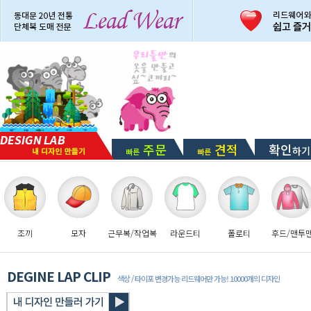
주문
견적
확인
하기
빠른
빠른
조끼
모자
근무복/작업복
라운드티
폴로티
후드/맨투
DEGINE LAP CLIP
색상 / 타이포 변경가능 리드웨어만 가능! 10000개의 디자인