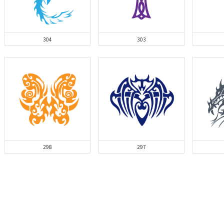
304
303
298
297