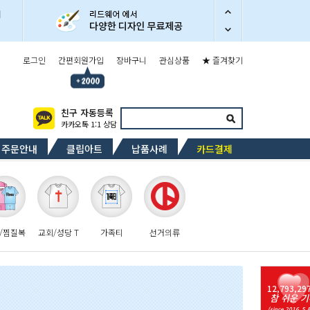
로그인
간편회원가입
장바구니
관심상품
★ 즐겨찾기
친구 자동등록
카카오톡 1:1 상담
주문안내
클립아트
납품사례
카드결제
/찜질복
교회/성당 T
가족티
선거의류
12,793,29
참 쉬운 기
(since 2016. 5 