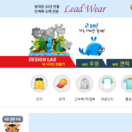
주문
견적
빠른
빠른
조끼
모자
근무복/작업복
라운드티
폴로