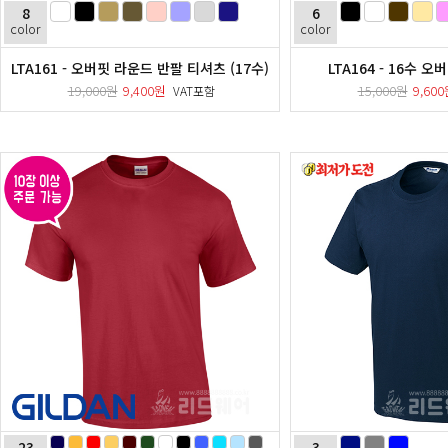
8
6
color
color
LTA161 - 오버핏 라운드 반팔 티셔츠 (17수)
LTA164 - 16수 
19,000원
9,400원
15,000원
9,60
VAT포함
23
3