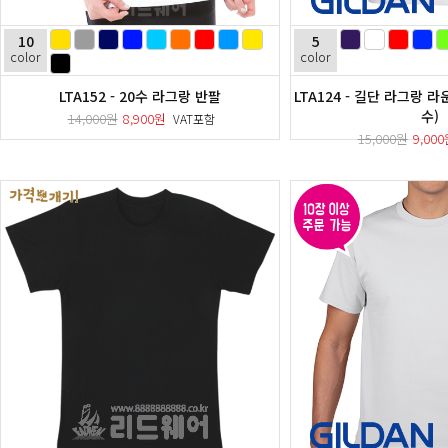
10
5
color
color
LTA152 - 20수 라그랑 반팔
LTA124 - 길단 라그랑 라운
수)
14,000원
8,900원
VAT포함
15,000원
9,00