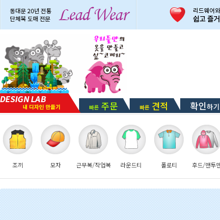
주문
견적
확인
하기
빠른
빠른
조끼
모자
근무복/작업복
라운드티
폴로티
후드/맨투