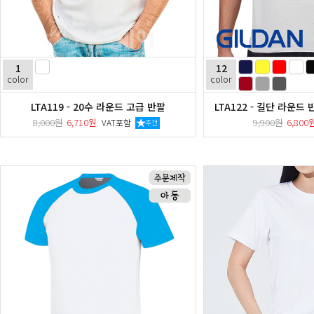
1
12
color
color
LTA119 - 20수 라운드 고급 반팔
LTA122 - 길단 라운드 반
8,000원
6,710원
9,900원
6,80
VAT포함
추천