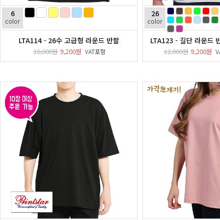
6
26
color
color
LTA114 - 26수 고급형 라운드 반팔
LTA123 - 길단 라운드 반
10,000원
9,200원
12,000원
9,200원
VAT포함
V