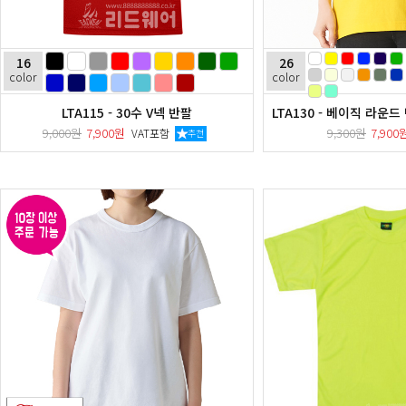
16
26
color
color
LTA115 - 30수 V넥 반팔
LTA130 - 베이직 라운드 반
9,000원
7,900원
9,300원
7,90
VAT포함
추천