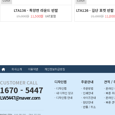
color
color
LTA136 - 특양면 라운드 반팔
LTA126 - 길단 포켓 반팔 (
15,000원
11,500원
21,000원
11,80
VAT포함
회사소개
이용약관
개인정보취급방침
CUSTOMER CALL
디자인랩
주문안내
견적 /
1670 - 5447
- 디자인랩
- 주문방법
- 온라인
- 내 디자인 창고
- 인쇄안내
- 빠른 주
LW5447@naver.com
- 디자인랩 안내
- 사이즈안내
- 온라인
- 원단안내
- 빠른 견
- 반품 / 취소
MON-FRI
AM 09:00 ~ PM 18:00