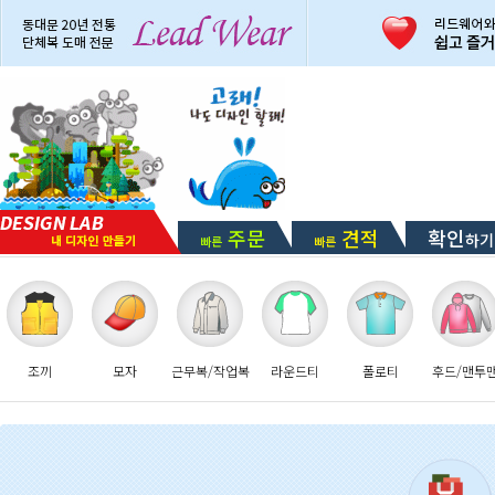
주문
견적
확인
하기
빠른
빠른
조끼
모자
근무복/작업복
라운드티
폴로티
후드/맨투