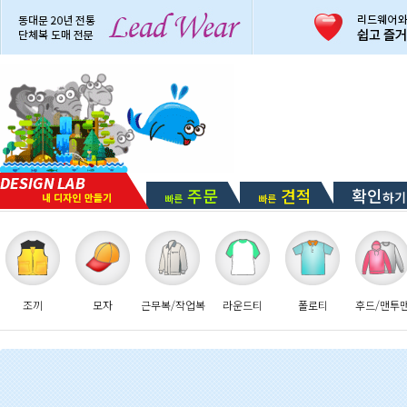
주문
견적
확인
하기
빠른
빠른
조끼
모자
근무복/작업복
라운드티
폴로티
후드/맨투