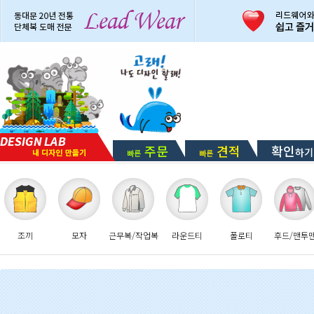
주문
견적
확인
하기
빠른
빠른
조끼
모자
근무복/작업복
라운드티
폴로티
후드/맨투