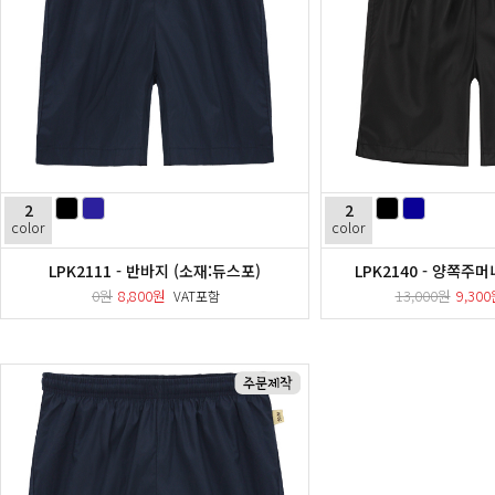
2
2
color
color
LPK2111 - 반바지 (소재:듀스포)
LPK2140 - 양쪽주
0원
8,800원
13,000원
9,30
VAT포함