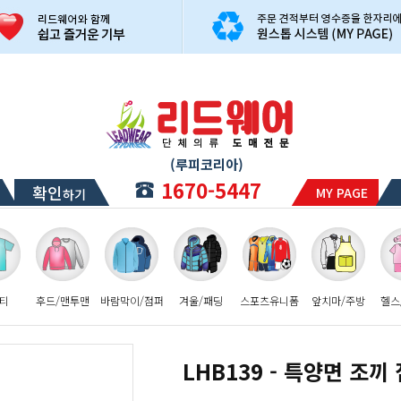
(루피코리아)
1670-5447
확인
MY PAGE
하기
티
후드/맨투맨
바람막이/점퍼
겨울/패딩
스포츠유니폼
앞치마/주방
헬스
LHB139 - 특양면 조끼