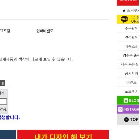
★ 즐겨찾
1:1
QR
주문확인
AT포함
인쇄비별도
견적확인
배송조회
영수증 출
실제제품과 색상이 다르게 보일 수 있습니다.
자주 묻는
공지사항
이벤트
안내
포토후기
합계
BLO
INSTAG
OTAL
발생합니다.
TOP
내가 디자인 해 보기