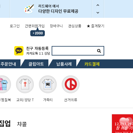
로그인
간편회원가입
장바구니
관심상품
★ 즐겨찾기
친구 자동등록
카카오톡 1:1 상담
주문안내
클립아트
납품사례
카드결제
/찜질복
교회/성당 T
가족티
선거의류
 집업
챠콜
12,793,29
참 쉬운 기
(since 2016. 5 