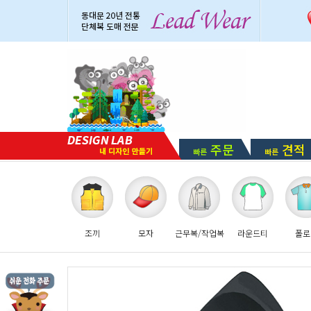
주문
견적
빠른
빠른
조끼
모자
근무복/작업복
라운드티
폴로