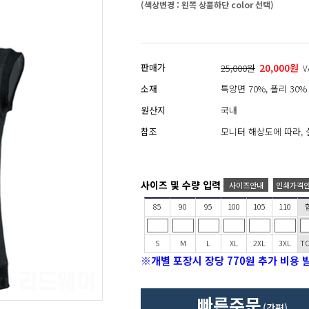
(색상변경 : 왼쪽 상품하단 color 선택)
판매가
20,000원
25,000원
V
소재
특양면 70%, 폴리 30%
원산지
국내
참조
모니터 해상도에 따라, 
사이즈 및 수량 입력
사이즈안내
인쇄가격
85
90
95
100
105
110
S
M
L
XL
2XL
3XL
T
※개별 포장시 장당 770원 추가 비용 
빠른주문
(간편)